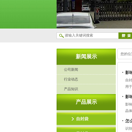
您的位
新闻展示
公司新闻
影
行业动态
自
用
产品知识
1
影
同
产品展示
影
晶
等
自封袋
怎
识