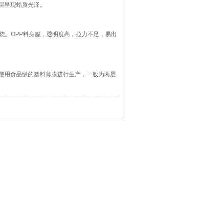
层呈现蜡质光泽。
响的为无毒塑料袋，可正常使用；声
烧。OPP料身脆，透明度高，拉力不足，易出
料身偏
使用食品级的塑料薄膜进行生产，一般为两层