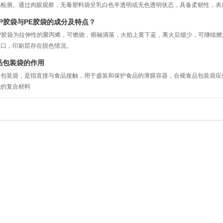
觉检测。通过肉眼观察，无毒塑料袋呈乳白色半透明或无色透明状态，具备柔韧性，表
感检测。手部触摸无毒塑料袋，表层存在润滑质感。握持塑料袋一端抖动，发出清脆声
PP胶袋与PE胶袋的成分及特点？
PP胶袋为拉伸性的聚丙烯，可燃烧，熔融滴落，火焰上黄下蓝，离火后烟少，可继续燃
爆口，印刷层存在脱色情况。
E由乙烯聚合而成，按照密度划分有高密度聚乙烯、中密度聚乙烯和低密度聚乙烯。PE
品包装袋的作用
品包装袋，是指直接与食品接触，用于盛装和保护食品的薄膜容器，合规食品包装袋应
上的复合材料
装袋。食品包装袋按其应用的范围可分为：普通食品包装袋、真空食品包装袋、
气食品包装袋、水煮食品包装