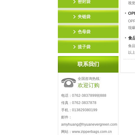
密封袋
视
触
O
夹链袋
O
现
色母袋
P
食
食
提子袋
以
包
联系我们
充
全国咨询热线:
欢迎订购
电话：0762-3837899转888
传真：0762-3837878
手机：013829380199
邮件：
amyhuang@hyuanevergreen.com
网站：www.zipperbags.com.cn