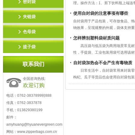
密封袋
理。操作方法：1、剪下饮料瓶上端连
把伸出瓶口的包装袋向外翻折，拧紧瓶
使用自封袋的注意事项有哪些
夹链袋
自封袋用于产品包装，可存放食品、饰
纳效果，呈现规整的外观，袋体支持重
色母袋
项：
怎样辨别塑料袋材质问题
1、维持封口拉链部位洁
高压袋与低压袋为商用场景常见材
提子袋
性，手提袋、工业包装用袋可选用该材
低压袋可应
自封袋加热会不会产生有毒物质
联系我们
日常生活中，自封袋常用来封装零
枸杞、瓜子等货品也会使用自封袋包装
全国咨询热线:
欢迎订购
电话：0762-3837899转888
传真：0762-3837878
手机：013829380199
邮件：
amyhuang@hyuanevergreen.com
网站：www.zipperbags.com.cn