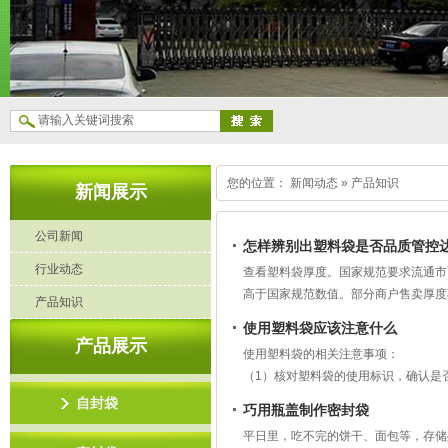
您的位置： 新闻动态 » 产品知识
新闻展示
公司新闻
怎样辨别出塑料袋是否品质管控
行业动态
查看塑料袋厚度。国家规范要求流通市
高于国家规范数值。部分商户售卖厚度
产品知识
一、核验塑料袋印刷油墨安
使用塑料袋应该注意什么
产品展示
使用塑料袋的相关注意事项：
（1）核对塑料袋的使用标识，确认是
（2）合规塑料袋不会产生异味；
自封袋
巧用瓶盖制作密封袋
（3）选用杂质占比低，强度表现合适
平日里，吃不完的饼干、面包等，存储
（4）声响辨别方式，抖